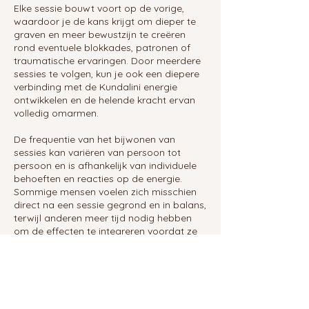
Elke sessie bouwt voort op de vorige,
waardoor je de kans krijgt om dieper te
graven en meer bewustzijn te creëren
rond eventuele blokkades, patronen of
traumatische ervaringen. Door meerdere
sessies te volgen, kun je ook een diepere
verbinding met de Kundalini energie
ontwikkelen en de helende kracht ervan
volledig omarmen.
De frequentie van het bijwonen van
sessies kan variëren van persoon tot
persoon en is afhankelijk van individuele
behoeften en reacties op de energie.
Sommige mensen voelen zich misschien
direct na een sessie gegrond en in balans,
terwijl anderen meer tijd nodig hebben
om de effecten te integreren voordat ze
terugkeren voor een volgende sessie.
Het is belangrijk om naar je eigen lichaam
en intuïtie te luisteren bij het bepalen van
de juiste frequentie voor jou.